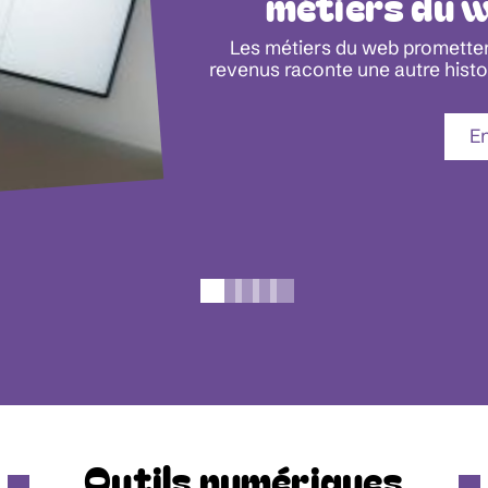
métiers du w
Les métiers du web promettent 
revenus raconte une autre histo
En
Outils numériques