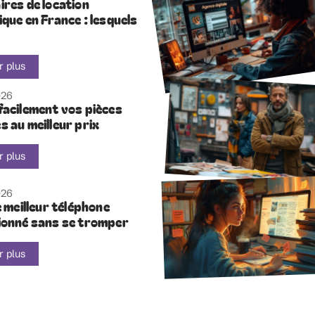
ires de location
que en France : lesquels
r plus
026
facilement vos pièces
 au meilleur prix
r plus
026
e meilleur téléphone
ionné sans se tromper
r plus