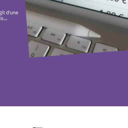
git d'une
ls
…