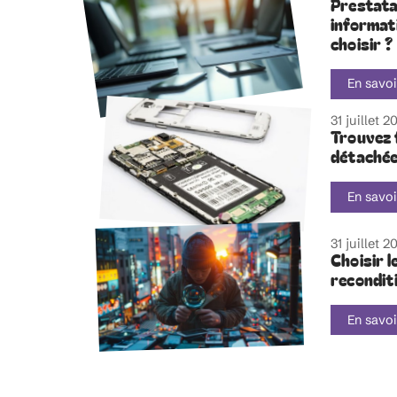
Prestata
informati
choisir ?
En savoi
31 juillet 2
Trouvez 
détachées
En savoi
31 juillet 2
Choisir l
recondit
En savoi