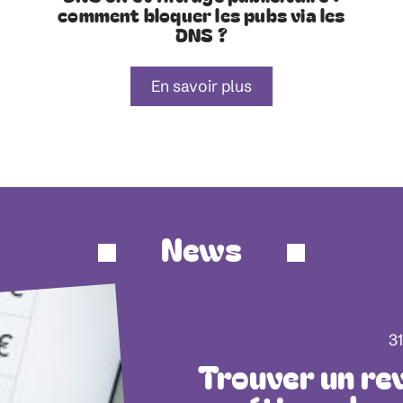
comment bloquer les pubs via les
DNS ?
En savoir plus
News
31
Trouver un rev