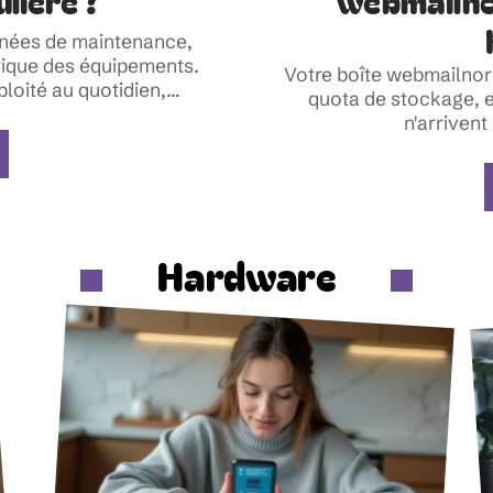
lière ?
webmailno
nnées de maintenance,
torique des équipements.
Votre boîte webmailnor
oité au quotidien,
…
quota de stockage, e
n'arrivent
Hardware