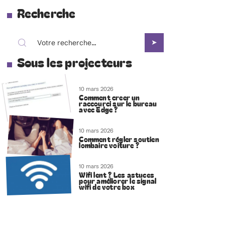
Recherche
Sous les projecteurs
10 mars 2026
Comment creer un
raccourci sur le bureau
avec Edge ?
10 mars 2026
Comment régler soutien
lombaire voiture ?
10 mars 2026
Wifi lent ? Les astuces
pour améliorer le signal
wifi de votre box