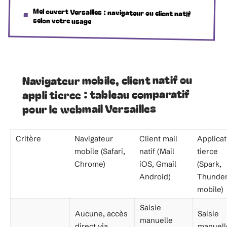
Mel ouvert Versailles : navigateur ou client natif
selon votre usage
Navigateur mobile, client natif ou
appli tierce : tableau comparatif
pour le webmail Versailles
Critère
Navigateur
Client mail
Applicat
mobile (Safari,
natif (Mail
tierce
Chrome)
iOS, Gmail
(Spark,
Android)
Thunder
mobile)
Saisie
Aucune, accès
Saisie
manuelle
direct via
manuell