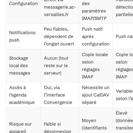
Configuration
des
messagerie.ac-
détecti
paramètres
versailles.fr
partielle
IMAP/SMTP
Peu fiables,
Push natif
Notifications
dépendent de
après
Push nat
push
l’onglet ouvert
configuration
Copie locale
Copie l
Stockage
Aucun (tout
selon
selon
local des
reste sur le
réglages
réglage
messages
serveur)
IMAP
IMAP
Accès à
Oui, via
Nécessite un
Variable
l’agenda
l’interface
ajout CalDAV
selon l’
académique
Convergence
séparé
Élevé
Moyen
(donnée
Risque sur
Faible si
(identifiants
transite
appareil
déconnexion